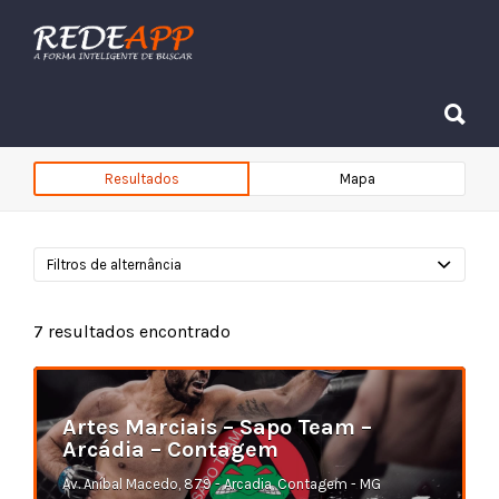
Procurar:
Procurar:
Resultados
Mapa
Filtros de alternância
7
resultados encontrado
Artes Marciais – Sapo Team –
Arcádia – Contagem
Av. Aníbal Macedo, 879 - Arcadia, Contagem - MG