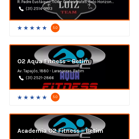
R. Padre Eustáquio, 1106 - Carlos Prates, Belo Horizonte - MG
(31) 2514-9103
5.0
O2 Aqua Fitness – Betim
Av. Tapajós, 1880 - Laranjeiras, Betim
(31) 2521-2866
5.0
Academia O2 Fitness – Betim