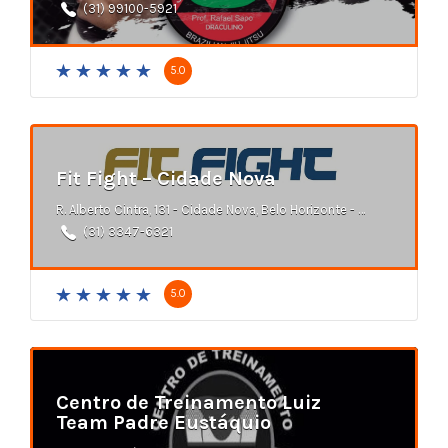
(31) 99100-5921
5.0
Fit Fight – Cidade Nova
R. Alberto Cintra, 131 - Cidade Nova, Belo Horizonte - MG
(31) 3347-6321
5.0
Centro de Treinamento Luiz
Team Padre Eustáquio