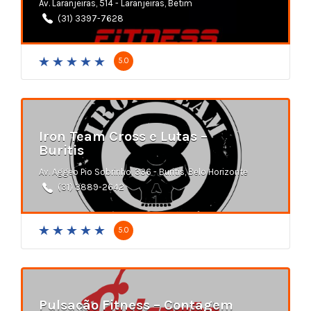
Av. Laranjeiras, 514 - Laranjeiras, Betim
(31) 3397-7628
5.0
Iron Team Cross e Lutas –
Buritis
Av. Aggeo Pio Sobrinho, 336 - Buritis, Belo Horizonte
(31) 3889-2642
5.0
Pulsação Fitness – Contagem