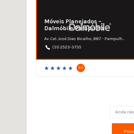
Móveis Planejados –
Dalmóbile Pampulha
Av. Cel. José Dias Bicalho, 887 - Pampulha, Belo Horizonte - MG
(31) 2523-3755
5.0