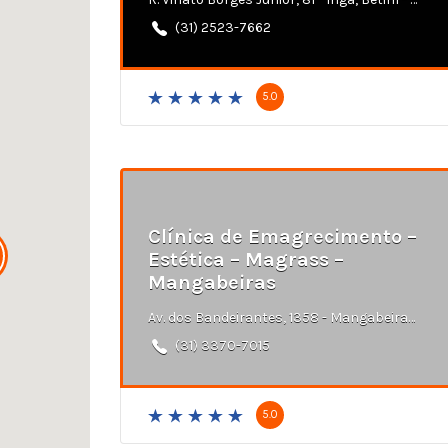
(31) 2523-7662
5.0
Clínica de Emagrecimento –
Estética – Magrass –
Mangabeiras
Av. dos Bandeirantes, 1358 - Mangabeiras, Belo Horizonte - MG
(31) 3370-7015
5.0