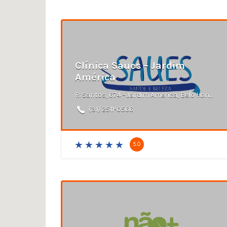
Clínica Saues – Jardim
América
R. Santos, 674 - Jardim America, Belo Horizonte - MG
(31) 2511-0566
5.0