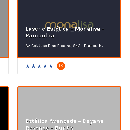
Laser e Estética – Monalisa –
Pampulha
Av. Cel. José Dias Bicalho, 843 - Pampulha, Belo Horizonte - MG
5.0
Estética Avançada – Dayana
Resende – Buritis