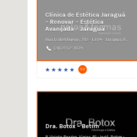
Clínica de Estética Jaraguá
– Renovar – Estética
Avançada – Jaraguá
Rua Izabel Bueno, 792 - LJ 04 - Jaraguá, Belo Horizonte - MG
(31) 2552-7879
5.0
Dra. Botox – Betim
R. Viriato Borges Júnior, 81 - Ingá, Betim - MG