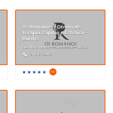
Os Romanos – Centro de
Terapia Capilar e Estética –
Buritis
Rua Maria Heilbuth Surette, 848 - SL 303 - Buritis, Belo Horizonte - MG
(31) 2127-2463
5.0