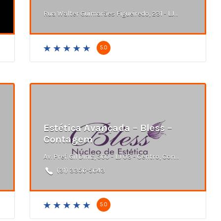
Rua Walter Guimarães Figueiredo, 231 - LJ 13 E 14 - Buritis, Belo Horizonte - MG
5.0
Estética Avançada – Bless –
Contagem
Av. Pref. Gil Diniz, 560 - LJ 03 - Centro, Contagem - MG
(31) 3356-5643
5.0