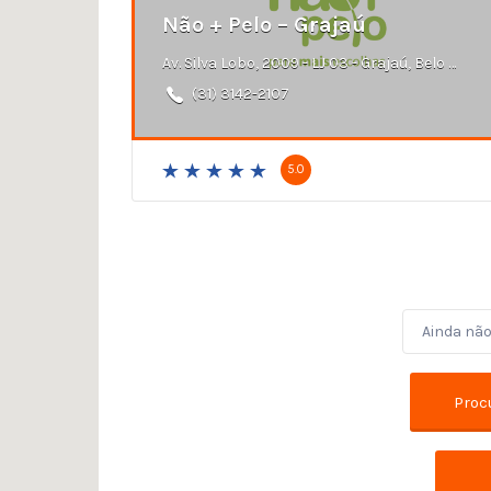
Não + Pelo – Grajaú
Av. Silva Lobo, 2009 - LJ 03 - Grajaú, Belo Horizonte - MG
(31) 3142-2107
5.0