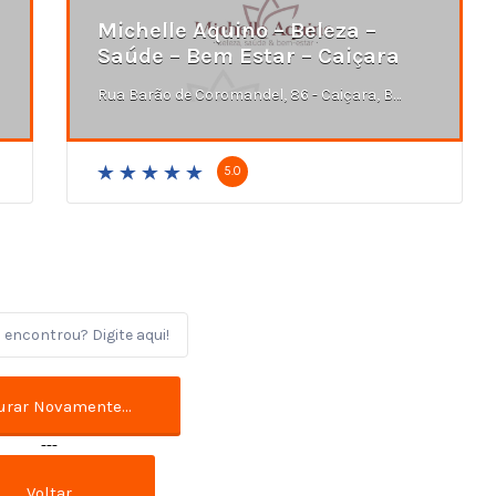
Michelle Aquino – Beleza –
Saúde – Bem Estar – Caiçara
Rua Barão de Coromandel, 86 - Caiçara, Belo Horizonte - MG
5.0
---