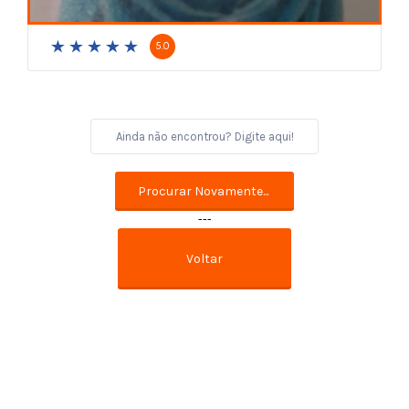
5.0
---