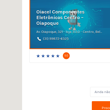
Oiacel Componentes
Eletrônicos Centro –
Oiapoque
Av. Oiapoque, 321 - loja 313D - Centro, Belo Horizonte - MG
(31) 99872-6325
5.0