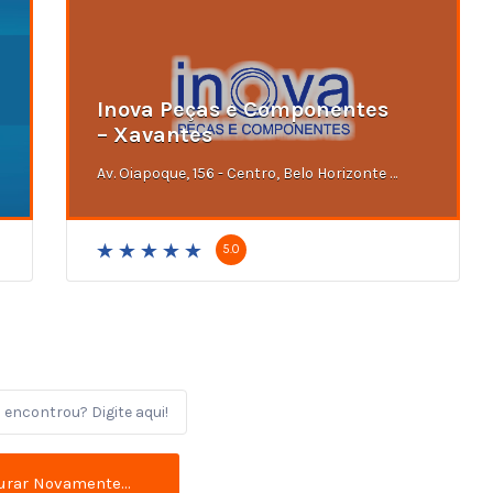
Inova Peças e Componentes
– Xavantes
Av. Oiapoque, 156 - Centro, Belo Horizonte - MG
5.0