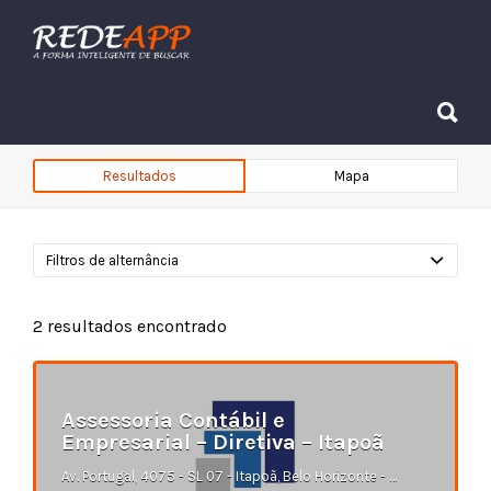
Procurar:
Procurar:
Resultados
Mapa
Filtros de alternância
2
resultados encontrado
Assessoria Contábil e
Empresarial – Diretiva – Itapoã
Av. Portugal, 4075 - SL 07 - Itapoã, Belo Horizonte - MG