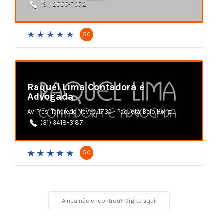
(31) 2555-7072
5.0
Raquel Lima Contadora e
Advogada
Av. Pres. Tancredo Neves, 1730 - Paquetá, Belo Horizonte
(31) 3418-3187
5.0