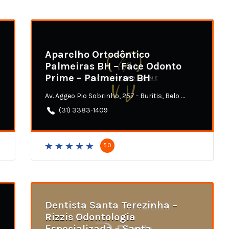
Aparelho Ortodôntico
Palmeiras BH – Face Odonto
Prime – Palmeiras BH
Av. Aggeo Pio Sobrinho, 257 - Buritis, Belo Horizonte - MG
(31) 3383-1409
5.0
Dentista Santa Terezinha –
Rizzis Odontologia
Especializada – Santa