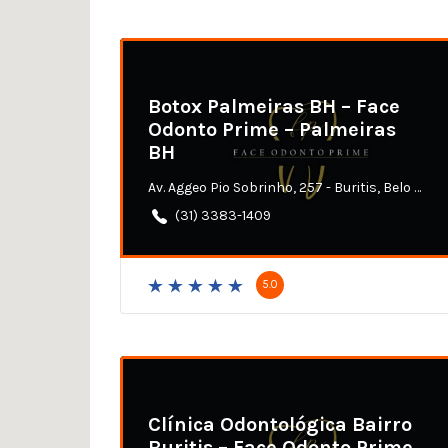
Botox Palmeiras BH – Face
Odonto Prime – Palmeiras
BH
Av. Aggeo Pio Sobrinho, 257 - Buritis, Belo Horizonte - MG
(31) 3383-1409
5.0
Clínica Odontológica Bairro
Buritis – Face Odonto Prime