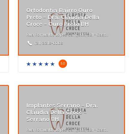
Ortodontia Bairro Ouro
Preto – Dra. Cláudia Della
Croce – Ouro Preto BH
Rua Romualdo Lopes Cançado, 321 - Castelo, Belo Horizonte - MG
(31) 3318-6068
5.0
Implantes Serrano – Dra.
Cláudia Della Croce –
Serrano BH
Rua Romualdo Lopes Cançado, 321 - Castelo, Belo Horizonte - MG