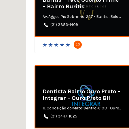
– Bairro Buritis
Av. Aggeo Pio Sobrinho, 257 - Buritis, Belo Horizonte - MG
(31) 3383-1409
5.0
Dentista Bairro Ouro Preto –
Integrar – Ouro Preto BH
R. Conceição do Mato Dentro, 610B - Ouro Preto, Belo Horizonte - MG
(31) 3447-1025