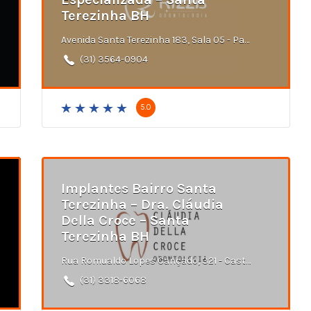
Terezinha BH
Avenida Santa Terezinha 183, Sala 05 - Paquetá - Belo Horizonte - MG
(31) 3564-0904
5.0
Implantes Bairro Santa
Terezinha – Dra. Cláudia
Della Croce – Santa
Terezinha BH
Rua Romualdo Lopes Cançado, 321 - Castelo, Belo Horizonte - MG
(31) 3318-6068