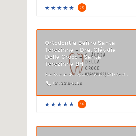
5.0
Ortodontia Bairro Santa
Terezinha – Dra. Cláudia
Della Croce – Santa
Terezinha BH
Rua Romualdo Lopes Cançado, 321 - Castelo, Belo Horizonte - MG
(31) 3318-6068
5.0