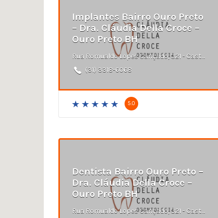
Implantes Bairro Ouro Preto
– Dra. Cláudia Della Croce –
Ouro Preto BH
Rua Romualdo Lopes Cançado, 321 - Castelo, Belo Horizonte - MG
(31) 3318-6068
5.0
Dentista Bairro Ouro Preto –
Dra. Cláudia Della Croce –
Ouro Preto BH
Rua Romualdo Lopes Cançado, 321 - Castelo, Belo Horizonte - MG