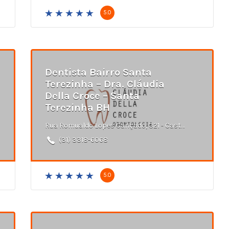
5.0
Dentista Bairro Santa
Terezinha – Dra. Cláudia
Della Croce – Santa
Terezinha BH
Rua Romualdo Lopes Cançado, 321 - Castelo, Belo Horizonte - MG
(31) 3318-6068
5.0