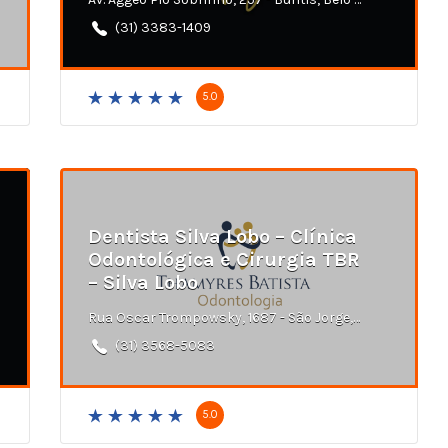
(31) 3383-1409
5.0
Dentista Silva Lobo – Clínica
Odontológica e Cirurgia TBR
– Silva Lobo
Rua Oscar Trompowsky, 1687 - São Jorge, Belo Horizonte - MG
(31) 3568-5083
5.0