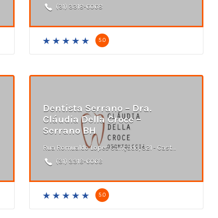
(31) 3318-6068
5.0
Dentista Serrano – Dra.
Cláudia Della Croce –
Serrano BH
Rua Romualdo Lopes Cançado, 321 - Castelo, Belo Horizonte - MG
(31) 3318-6068
5.0