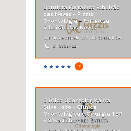
Dentista Fortaleza Ribeirão
das Neves – Rizzis
Odontologia – Fortaleza
Ribeirão das Neves
Rua Monte Castelo, 307 - Fortaleza, Ribeirão das Neves - MG
(31) 3638-1224
5.0
Clínica Odontológica na
Silva Lobo – Clínica
Odontológica e Cirurgia TBR
– Silva Lobo
Rua Oscar Trompowsky, 1687 - São Jorge, Belo Horizonte - MG