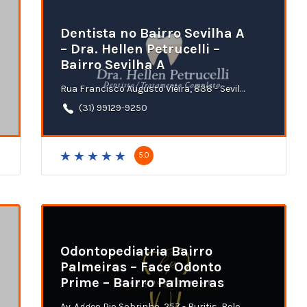
Dentista no Bairro Sevilha A
– Dra. Hellen Petrucelli –
Bairro Sevilha A
Rua Francisco Augusto Viêira, 838 - Sevilha A, Ribeirão das Neves - MG
(31) 99129-9250
5.0
Odontopediatria Bairro
Palmeiras – Face Odonto
Prime – Bairro Palmeiras
Av. Aggeo Pio Sobrinho, 257 - Buritis, Belo Horizonte - MG