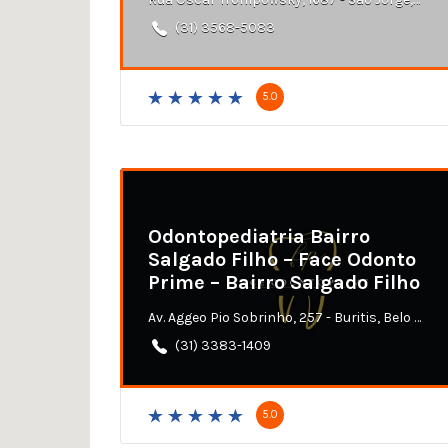
(31) 3568-5083
5.0
Odontopediatria Bairro
Salgado Filho – Face Odonto
Prime – Bairro Salgado Filho
Av. Aggeo Pio Sobrinho, 257 - Buritis, Belo Horizonte - MG
(31) 3383-1409
5.0