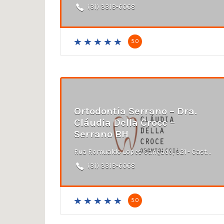
(31) 3318-6068
5.0
Ortodontia Serrano – Dra.
Cláudia Della Croce –
Serrano BH
Rua Romualdo Lopes Cançado, 321 - Castelo, Belo Horizonte - MG
(31) 3318-6068
5.0