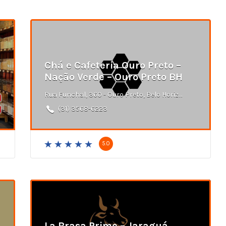
Chá e Cafeteria Ouro Preto –
Nação Verde – Ouro Preto BH
Rua Funchal, 360 - Ouro Preto, Belo Horizonte - MG
(31) 3568-6223
5.0
La Brasa Prime – Jaraguá