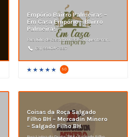
Empório Bairro Palmeiras –
Em Casa Empório – Bairro
Palmeiras
Rua Júlio de Castilho, 630 - Cinquentenario, Belo Horizonte - MG
(31) 99404-7887
5.0
Coisas da Roça Salgado
Filho BH – Mercadin Minero
– Salgado Filho BH
Rua Lagoa da Prata, 1184 - Salgado Filho, Belo Horizonte - MG