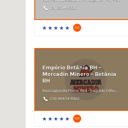
(31) 2514-9336
5.0
Empório Betânia BH –
Mercadin Minero – Betânia
BH
Rua Lagoa da Prata, 1184 - Salgado Filho, Belo Horizonte - MG
(31) 98434-8451
5.0