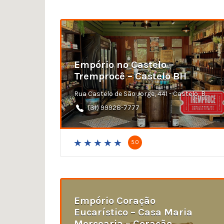
Empório no Castelo –
Tremprocê – Castelo BH
Rua Castelo de São Jorge, 441 - Castelo, Belo Horizonte - MG
(31) 99928-7777
5.0
Empório Coração
Eucarístico – Casa Maria
Mercearia – Coração