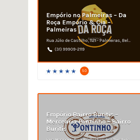
Empório no Palmeiras – Da
Roça Empório & Cia –
Palmeiras
Rua Júlio de Castilho, 1121 - Palmeiras, Belo Horizonte - MG
(31) 99909-2119
5.0
Empório Bairro Buritis –
Mercearia Pontinho – Bairro
Buritis
Rua Henrique Badaró Portugal, 271 - 01 - Buritis, Belo Horizonte - MG