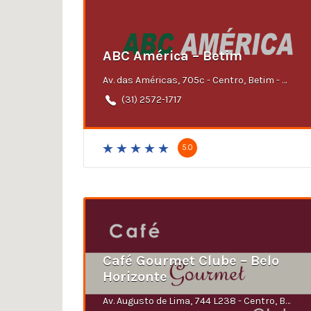
ABC América – Betim
Av. das Américas, 705c - Centro, Betim - MG
(31) 2572-1717
5.0
Café Gourmet Clube – Belo
Horizonte
Av. Augusto de Lima, 744 L238 - Centro, Belo Horizonte