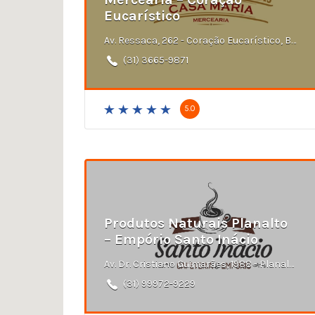
Eucarístico
Av. Ressaca, 262 - Coração Eucarístico, Belo Horizonte - MG
(31) 3665-9871
5.0
Produtos Naturais Planalto
– Empório Santo Inácio
Av. Dr. Cristiano Guimarães, 1988 - Planalto, Belo Horizonte - MG
(31) 99972-9229