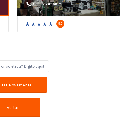
(31) 3274-9408
5.0
---