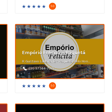
5.0
Empório Felicitá – Paquetá
R. Gustavo Ladeira, 12 - Paquetá, Belo Horizonte - MG
(31) 97364-7020
5.0