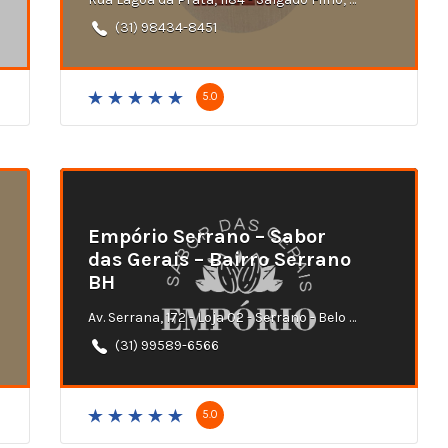
(31) 98434-8451
5.0
Empório Serrano – Sabor
das Gerais – Bairro Serrano
BH
Av. Serrana, 172 - Loja 02 - Serrano - Belo Horizonte - MG
(31) 99589-6566
5.0