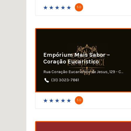
5.0
Empórium Mais Sabor –
Coração Eucaristico
Rua Coração Eucarístico de Jesus, 129 - Coração Eucarístico, Belo Horizonte - MG
(31) 3023-7861
5.0