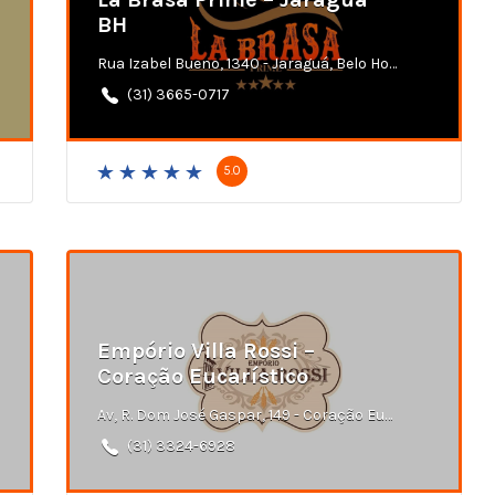
BH
Rua Izabel Bueno, 1340 - Jaraguá, Belo Horizonte - MG
(31) 3665-0717
5.0
Empório Villa Rossi –
Coração Eucarístico
Av, R. Dom José Gaspar, 149 - Coração Eucarístico, Belo Horizonte - MG
(31) 3324-6928