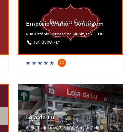
Empório Grano – Contagem
Rua Antônio Bernardino Muniz, 173 - LJ 106, Centro, Contagem-MG
(31) 3398-7171
5.0
Loja da Lu
Augusto de Lima, 744 L01 - Centro, Belo Horizonte