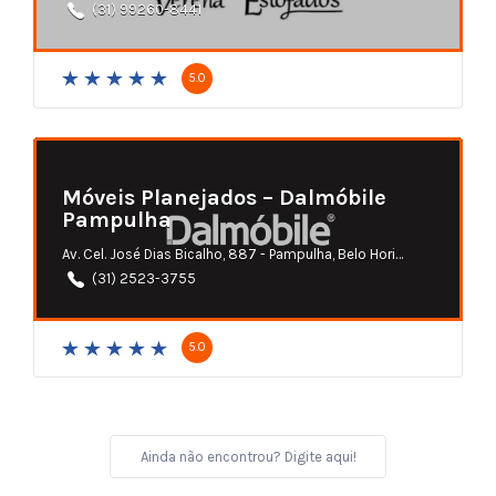
(31) 99260-8441
5.0
Móveis Planejados – Dalmóbile
Pampulha
Av. Cel. José Dias Bicalho, 887 - Pampulha, Belo Horizonte - MG
(31) 2523-3755
5.0