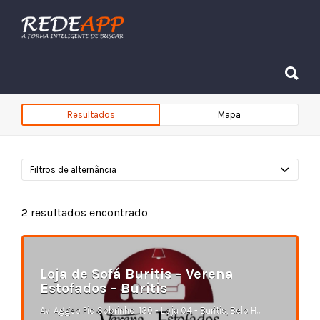
Procurar:
Procurar:
Resultados
Mapa
Filtros de alternância
2
resultados encontrado
Loja de Sofá Buritis – Verena
Estofados – Buritis
Av. Aggeo Pio Sobrinho, 130 - Loja 04 - Buritis, Belo Horizonte - MG