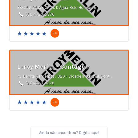
BR-356, 7515 - Olhos D'Água, Belo Horizonte
(31) 4020-5376
5.0
Leroy Merlin – Contagem
Av. Babita Camargos, 1920 - Cidade Industrial, Contagem
(31) 4020-5376
5.0