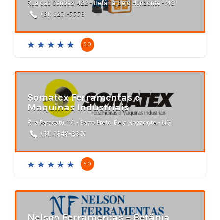
Rua das Canoas, 422 - Betânia, Belo Horizonte - MG
(31) 3271-7773
5.0
Somatex Ferramentas e
Maquinas Industriais
Rua Paracatú, 110 - Barro Preto, Belo Horizonte - MG
(31) 3349-2300
5.0
Nelson Ferramentas – Betânia