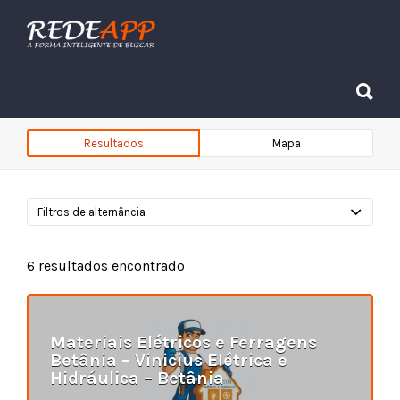
Procurar:
Procurar:
Resultados
Mapa
Filtros de alternância
6
resultados encontrado
Materiais Elétricos e Ferragens
Betânia – Vinicius Elétrica e
Hidráulica – Betânia