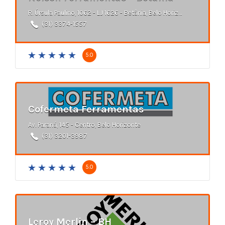
R. Úrsula Paulino, 1062 - LJ 1626 - Betânia, Belo Horizonte - MG
(31) 3374-1557
5.0
Cofermeta Ferramentas
Av. Paraná, 145 - Centro, Belo Horizonte
(31) 3201-3987
5.0
Leroy Merlin – BH