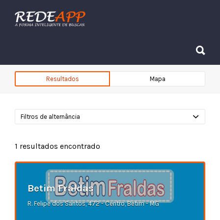
Procurar:
Procurar:
Resultados
Mapa
Filtros de alternância
1
resultados encontrado
Betim Fraldas
R. Felipe dos Santos, 472 - Centro, Betim - MG