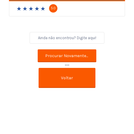
5.0
---