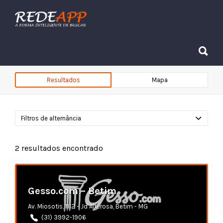
Procurar:
Procurar:
Resultados
Mapa
Filtros de alternância
2
resultados encontrado
Gesso.com – Betim
Av. Miosotis, 1112 - Jd Alterosa, Betim - MG
(31) 3992-1906