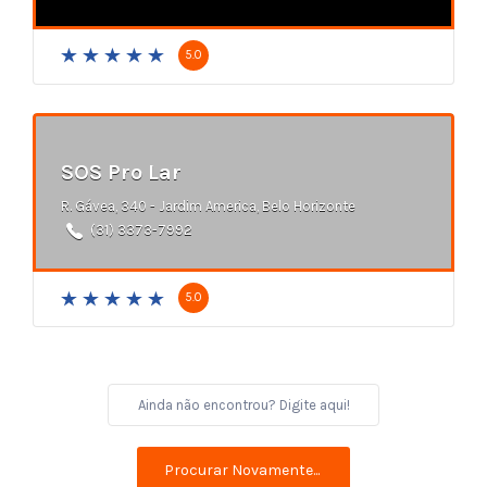
5.0
SOS Pro Lar
R. Gávea, 340 - Jardim America, Belo Horizonte
(31) 3373-7992
5.0