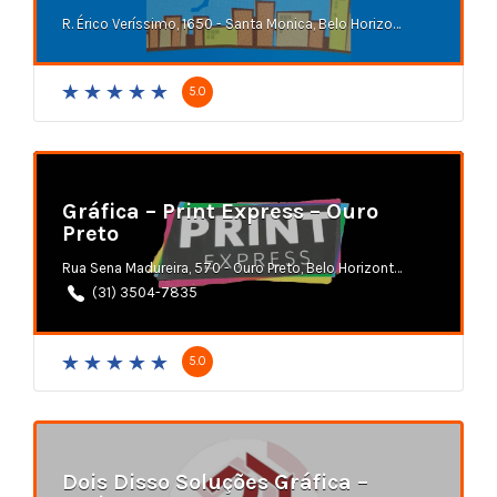
R. Érico Veríssimo, 1650 - Santa Monica, Belo Horizonte - MG
5.0
Gráfica – Print Express – Ouro
Preto
Rua Sena Madureira, 570 - Ouro Preto, Belo Horizonte - MG
(31) 3504-7835
5.0
Dois Disso Soluções Gráfica –