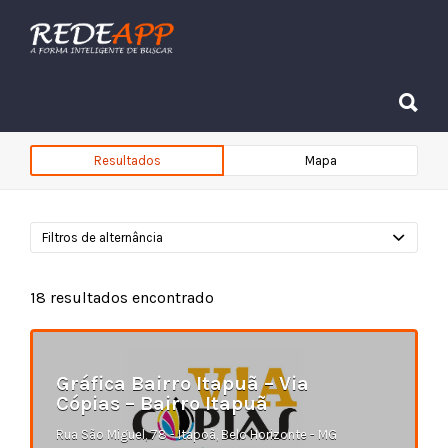
Procurar:
Procurar:
Resultados
Mapa
Filtros de alternância
18
resultados encontrado
Gráfica Bairro Itapuã – Via
Cópias – Bairro Itapuã
Rua São Miguel, 78 - Itapoã, Belo Horizonte - MG