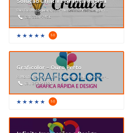
Solução Criativa Gráfica Rápida
Rua Rio Mantiqueira, 350 - Novo Riacho, Contagem - MG
(31) 3391-7456
5.0
Graficolor – Ouro Preto
R. Monteiro Lobato, 69 - Ouro Preto, Belo Horizonte - MG
(31) 2520-0320
5.0