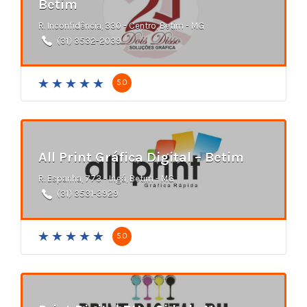
Betim
R. Inconfidência, 330 - Centro, Betim - MG
(31) 3532-2039
5.0
All Print Gráfica Digital – Betim
R. Espanha, 773 - Ingá, Betim - MG
(31) 3531-3929
5.0