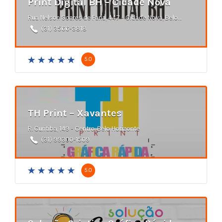
Print Digital BH – Cidade Nova
Rua Nelson Soares de Faria, 447 - Cidade Nova, Belo Horizonte - MG
(31) 3566-3818
5.0
TH Print – Xavantes
R. Curitiba, 149 - Centro, Belo Horizonte
(31) 99300-1509
5.0