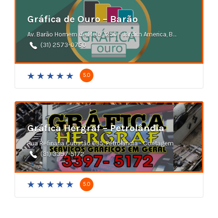
Gráfica de Ouro – Barão
Av. Barão Homem de Melo, 1250 - Jardim America, Belo Horizonte
(31) 2573-0750
5.0
Gráfica Hergraf – Petrolândia
Rua Refinaria Cubatão 635, Petrolândia - Contagem
(31) 3397-5172
5.0