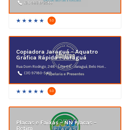
(31) 98319-2560
5.0
Copiadora Jaraguá – Aquatro
Gráfica Rápida – Jaraguá
Rua Dom Rodrigo, 248 - Loja 04 - Jaraguá, Belo Horizonte - MG
(31) 97180-5419
5.0
Placas e Faixas – NN Placas –
Betim