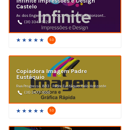
Infinite Impressões e Design
Castelo
Av. dos Engenheiros, 440 L1 - Castelo, Belo Horizonte - MG
(31) 3347-1325
5.0
Copiadora Imagem Padre
Eustáquio
Rua Progresso, 893 - Padre Eustáquio, Belo Horizonte
(31) 3477-1000
5.0