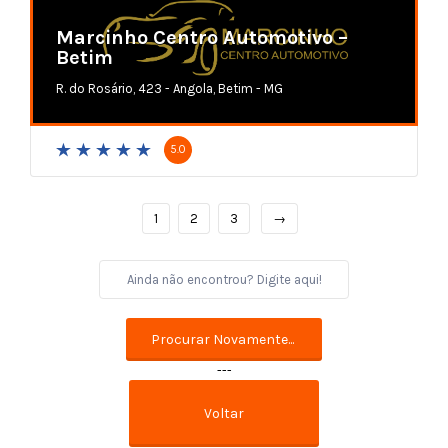
Marcinho Centro Automotivo –
Betim
R. do Rosário, 423 - Angola, Betim - MG
5.0
1
2
3
→
---