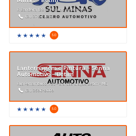
Minas – Betim
R. Bandeira, 128 - Chácaras, Betim - MG
(31) 3787-1698
5.0
Lanternagem e Pintura – Senna
Automotivo – Betim
Rua Pernambuco, 736 - Sra. das Graças, Betim - MG
(31) 3596-8009
5.0