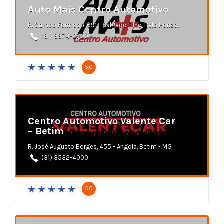
Auto Mais Centro Automotivo
R. Campo Formoso, 691 - Salgado Filho, Belo Horizonte - MG
(31) 3374-2700
5.0
Centro Automotivo Valente Car
– Betim
R. José Augusto Borges, 455 - Angola, Betim - MG
(31) 3532-4000
5.0