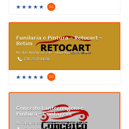
5.0
Funilaria e Pintura – Retocart –
Betim
Av. das Américas, 241 - Filadelfia, Betim - MG
(31) 2571-6636
5.0
Conceito Lanternagem e
Pintura – Contagem
Av. Tapajós, 951 - São Caetano, Betim - MG