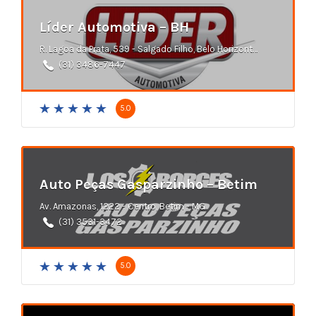
Líder Automotiva – BH
R. Lagoa da Prata, 539 - Salgado Filho, Belo Horizonte - MG
(31) 3486-7447
5.0
Auto Peças Gasparzinho – Betim
Av. Amazonas, 1222 - Centro, Betim - MG
(31) 3531-3472
5.0