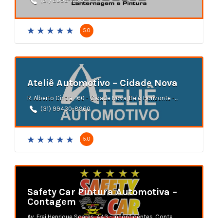
(31) 3053-1379
5.0
Ateliê Automotivo – Cidade Nova
R. Alberto Cintra, 160 - Cidade Nova, Belo Horizonte - MG
(31) 99430-8960
5.0
Safety Car Pintura Automotiva –
Contagem
Av. Frei Henrique Soares, 443 - Inconfidentes, Contagem - MG