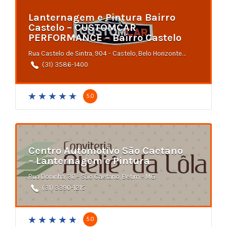
Lanternagem e Pintura Bairro
Castelo – CUSTOMCAR
PERFORMANCE – Bairro Castelo
Rua Castelo de Sintra, 904 - Castelo, Belo Horizonte - MG
(31) 3586-1400
5.0
Centro Automotivo São Caetano
– Lanternagem e Pintura
Rua Doninha, 30 - São Caetano, Betim - MG
(31) 3390-1215
5.0