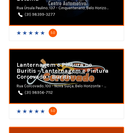
Rua Úrsula Paulino, 137 - Cinquentenario, Belo Horizonte - MG
(31) 98399-3277
5.0
Lanternagem e Pintura no
Buritis – Lanternagem e Pintura
Corcovado – Buritis
Rua Corcovado, 100 - Nova Suíça, Belo Horizonte - MG
(31) 98956-7112
5.0