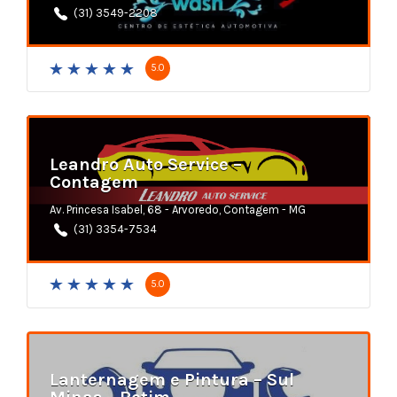
(31) 3549-2208
5.0
Leandro Auto Service –
Contagem
Av. Princesa Isabel, 68 - Arvoredo, Contagem - MG
(31) 3354-7534
5.0
Lanternagem e Pintura – Sul