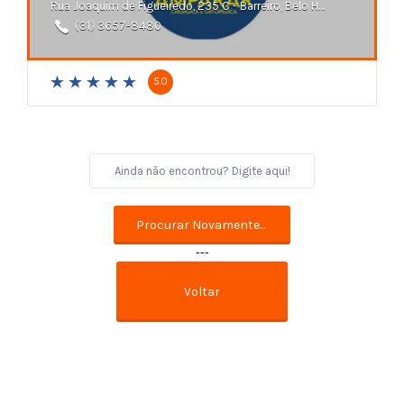
Rua Joaquim de Figueiredo, 235 C - Barreiro, Belo Horizonte - MG
(31) 3657-8480
5.0
---