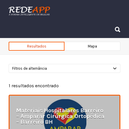
Procurar:
Procurar:
Resultados
Mapa
Filtros de alternância
1
resultados encontrado
Materiais Hospitalares Barreiro
– Amparar Cirúrgica Ortopédica
– Barreiro BH