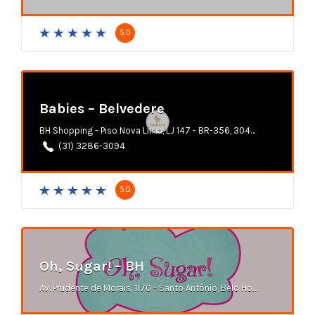
5.0
Babies – Belvedere
BH Shopping - Piso Nova Lima, LJ 147 - BR-356, 3049 - Belvedere, Belo Horizonte - MG
(31) 3286-3094
5.0
Oh, Sugar! – BH
Av. Prudente de Morais, 1170 - Santo Antônio, Belo Horizonte - MG