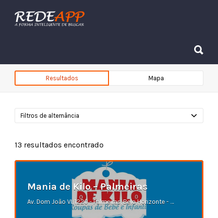
Procurar:
Procurar:
Resultados
Mapa
Filtros de alternância
13
resultados encontrado
Mania de Kilo – Palmeiras
Av. Dom João VI, 1220 - Palmeiras, Belo Horizonte - MG