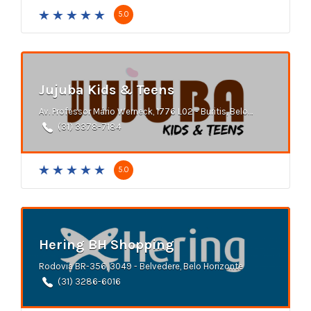
5.0
Jujuba Kids & Teens
Av. Professor Mário Werneck, 1776 L02 - Buritis, Belo Horizonte
(31) 3378-7184
5.0
Hering BH Shopping
Rodovia BR-356, 3049 - Belvedere, Belo Horizonte
(31) 3286-6016