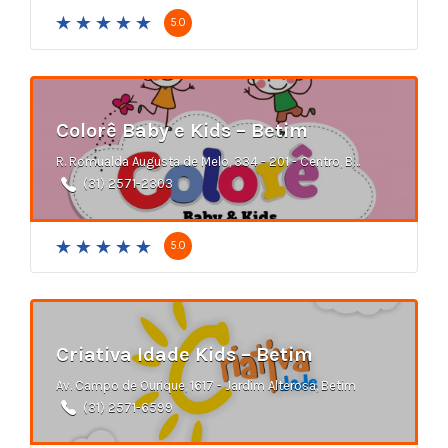
5.0
Colorê Baby e Kids – Betim
R. Romualda Augusta de Melo, 334 - 201 - Centro, Betim - MG
(31) 2571-2303
5.0
Criativa Idade Kids – Betim
Av. Campo de Ourique, 1617 - Jardim Alterosa, Betim
(31) 2571-6599