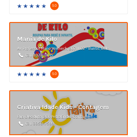
5.0
Mania de Kilo
Av. Professor Mário Werneck, 2071 L02 - Buritis, Belo Horizonte
(31) 3378-0015
5.0
Criativa Idade Kids – Contagem
Rua Oleoduto, 260 Petrolândia-Contagem
(31) 3353-7599