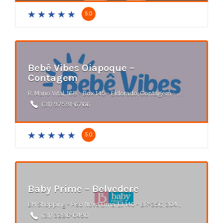
5.0
Bebê Vibes Oiapoque –
Contagem
R. Mario Vital, 168 - Box 145 - Eldorado, Contagem - MG
(31) 97591-6766
5.0
Baby Prime – Belvedere
BH Shopping - Piso Nova Lima, LJ 140 - BR-356, 3049 - Belvedere, Belo Horizonte - MG
(31) 3286-6490