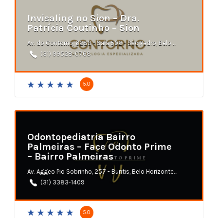
Invisaling no Sion – Dra.
Patrícia Coutinho – Sion
Av. do Contorno, 6283 - Sala 502 - São Pedro, Belo Horizonte - MG
(31) 99528-0768
5.0
Odontopediatria Bairro
Palmeiras – Face Odonto Prime
– Bairro Palmeiras
Av. Aggeo Pio Sobrinho, 257 - Buritis, Belo Horizonte - MG
(31) 3383-1409
5.0