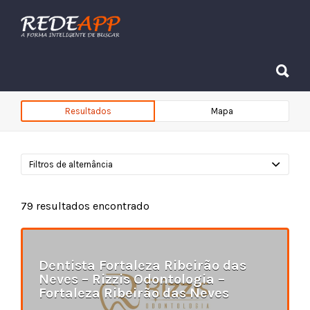
Procurar:
Procurar:
Resultados
Mapa
Filtros de alternância
79
resultados encontrado
Dentista Fortaleza Ribeirão das
Neves – Rizzis Odontologia –
Fortaleza Ribeirão das Neves