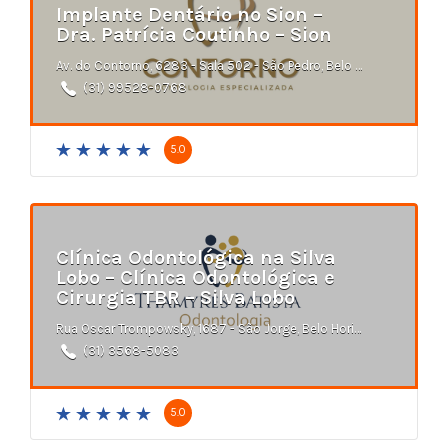
Implante Dentário no Sion –
Dra. Patrícia Coutinho – Sion
Av. do Contorno, 6283 - Sala 502 - São Pedro, Belo Horizonte - MG
(31) 99528-0768
5.0
Clínica Odontológica na Silva
Lobo – Clínica Odontológica e
Cirurgia TBR – Silva Lobo
Rua Oscar Trompowsky, 1687 - São Jorge, Belo Horizonte - MG
(31) 3568-5083
5.0