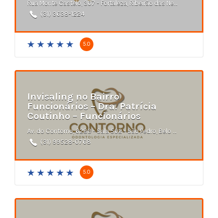
Rua Monte Castelo, 307 - Fortaleza, Ribeirão das Neves - MG
(31) 3638-1224
5.0
Invisaling no Bairro
Funcionários – Dra. Patrícia
Coutinho – Funcionários
Av. do Contorno, 6283 - Sala 502 - São Pedro, Belo Horizonte - MG
(31) 99528-0768
5.0