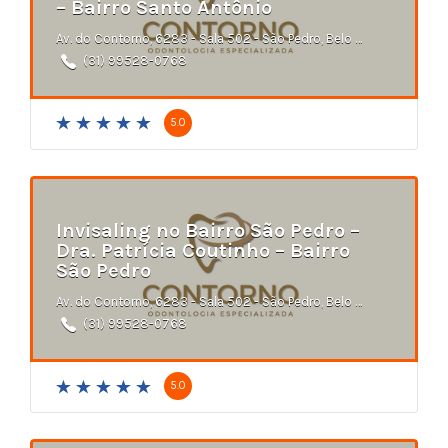
– Bairro Santo Antônio
Av. do Contorno, 6283 - Sala 502 - São Pedro, Belo Horizonte - MG
(31) 99528-0768
5.0
Invisaling no Bairro São Pedro –
Dra. Patrícia Coutinho – Bairro
São Pedro
Av. do Contorno, 6283 - Sala 502 - São Pedro, Belo Horizonte - MG
(31) 99528-0768
5.0