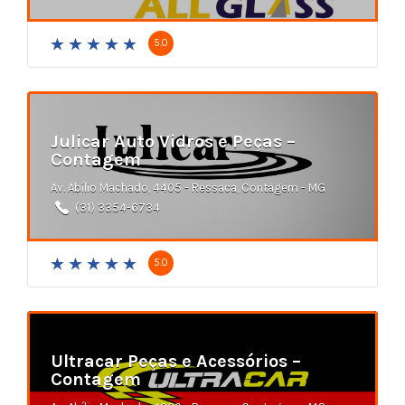
5.0
Julicar Auto Vidros e Peças –
Contagem
Av. Abílio Machado, 4405 - Ressaca, Contagem - MG
(31) 3354-6734
5.0
Ultracar Peças e Acessórios –
Contagem