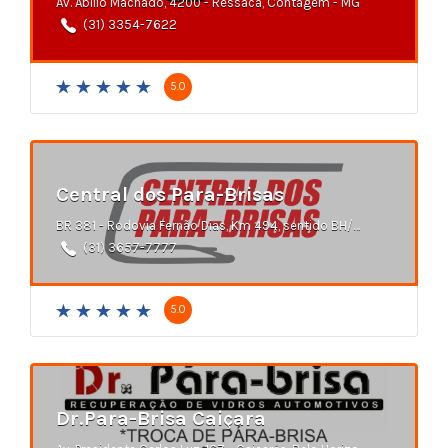
Av. Abílio Machado, 4200 - Ressaca, Contagem - MG
(31) 3354-7622
5.0
Central dos Para-Brisas
BR 381 - Rodovia Fernão Dias, Km 494, sentido BH/Betim - Filadélfia, MG
(31) 3657-7777
5.0
Dr.Para-Brisa Caiçara