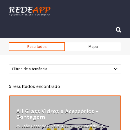
Procurar:
Procurar:
Resultados
Mapa
Filtros de alternância
5
resultados encontrado
All Glass Vidros e Acessórios –
Contagem
Av. João César de Oliveira, 4125 - LJ A - Eldorado, Contagem - MG