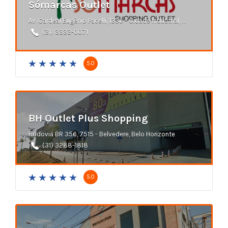
Sómarcas Outlet
Av. Cardeal Eugênio Pacelli, 1336 - Cidade Industrial, Contagem
(31) 3333-0071
5.0
BH Outlet Plus Shopping
Rodovia BR 356, 7515 - Belvedere, Belo Horizonte
(31) 3288-1818
5.0