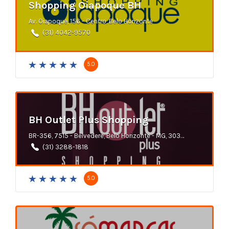
Shopping Oiapoque BH
Av. Oiapoque, 156 - Centro, Belo Horizonte
(31) 4042-9570
5.0
BH Outlet Plus Shopping
BR-356, 7515 - Belvedere, Belo Horizonte - MG, 30320-765
(31) 3288-1818
5.0