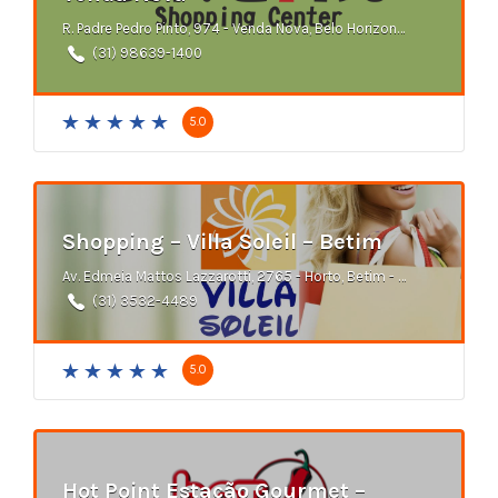
R. Padre Pedro Pinto, 974 - Venda Nova, Belo Horizonte - MG
(31) 98639-1400
5.0
Shopping – Villa Soleil – Betim
Av. Edmeia Mattos Lazzarotti, 2765 - Horto, Betim - MG
(31) 3532-4489
5.0
Hot Point Estação Gourmet –