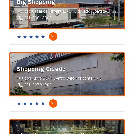
Big Shopping
Av. João César de Oliveira, 1275 - Eldorado, Contagem - MG
(31) 3391-3300
5.0
Shopping Cidade
Rua dos Tupis, 337 - Centro, Belo Horizonte - MG
(31) 3279-1200
5.0