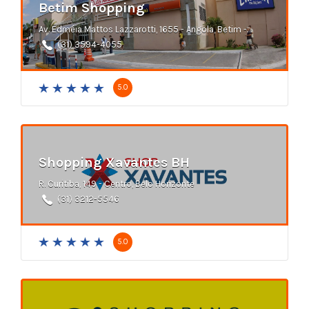
Betim Shopping
Av. Edméia Mattos Lazzarotti, 1655 - Angola, Betim - MG
(31) 3594-4055
5.0
Shopping Xavantes BH
R. Curitiba, 149 - Centro, Belo Horizonte
(31) 3212-5546
5.0