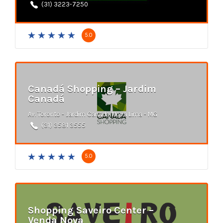
(31) 3223-7250
5.0
Canadá Shopping – Jardim
Canadá
Av. Toronto - Jardim Canada, Nova Lima - MG
(31) 3581 3555
5.0
Shopping Saveiro Center –
Venda Nova