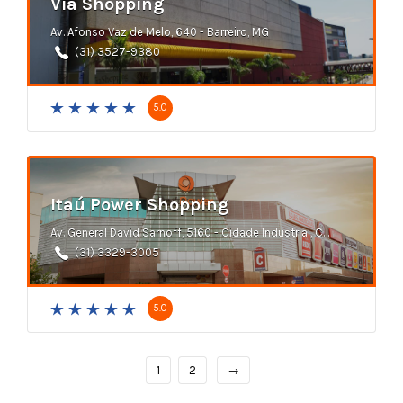
Via Shopping
Av. Afonso Vaz de Melo, 640 - Barreiro, MG
(31) 3527-9380
5.0
Itaú Power Shopping
Av. General David Sarnoff, 5160 - Cidade Industrial, Contagem - MG
(31) 3329-3005
5.0
1
2
→