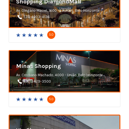
Shopping DiamondMall
Av. Olegário Maciel, 1600 - Lourdes, Belo Horizonte - MG
(31) 4003-4136
5.0
Minas Shopping
Av. Cristiano Machado, 4000 - União, Belo Horizonte - MG
(31) 3429-3500
5.0