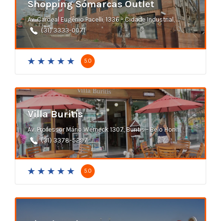
Shopping Sómarcas Outlet
Av. Cardeal Eugênio Pacelli, 1336 - Cidade Industrial, Contagem
(31) 3333-0071
5.0
Villa Buritis
Av. Professor Mário Werneck 1307, Buritis - Belo Horizonte
(31) 3378-5297
5.0