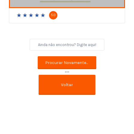
5.0
---