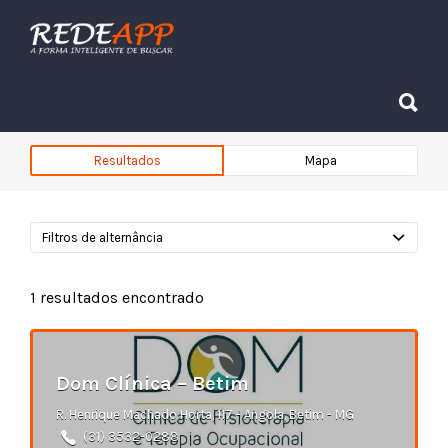
Procurar:
Procurar:
Resultados
Mapa
Filtros de alternância
1
resultados encontrado
Dom Clínica – Betim
R. Henrique Machado Horta, 117 - Angola, Betim - MG
(31) 3532-0288