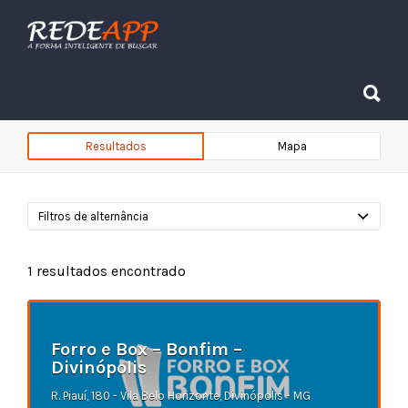
Procurar:
Procurar:
Resultados
Mapa
Filtros de alternância
1
resultados encontrado
Forro e Box – Bonfim –
Divinópolis
R. Piauí, 180 - Vila Belo Horizonte, Divinópolis - MG