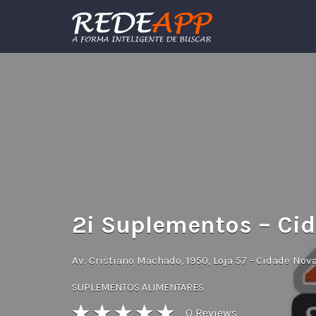
Procurar:
2i Suplementos – Ci
Av. Cristiano Machado, 1950, Loja 57 - Cidade Nov
SUPLEMENTOS ALIMENTARES
0
Reviews