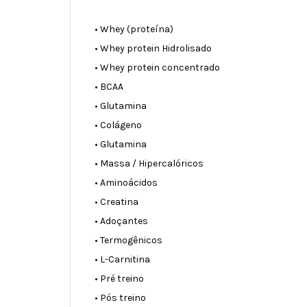
• Whey (proteína)
• Whey protein Hidrolisado
• Whey protein concentrado
• BCAA
• Glutamina
• Colágeno
• Glutamina
• Massa / Hipercalóricos
• Aminoácidos
• Creatina
• Adoçantes
• Termogênicos
• L-Carnitina
• Pré treino
• Pós treino