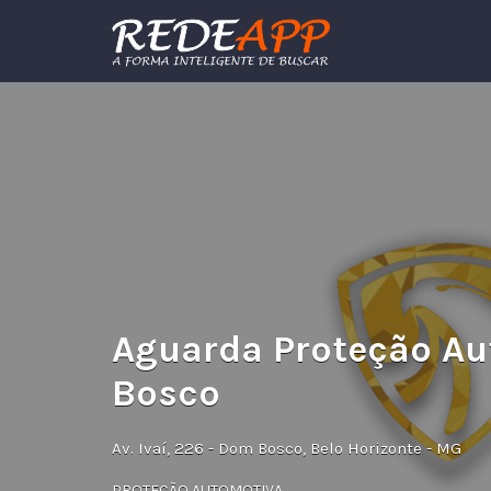
Procurar:
Aguarda Proteção A
Bosco
Av. Ivaí, 226 - Dom Bosco, Belo Horizonte - MG
PROTEÇÃO AUTOMOTIVA