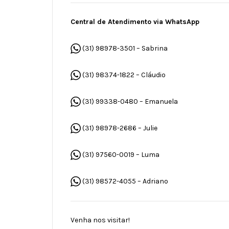
Central de Atendimento via WhatsApp
(31) 98978-3501
– Sabrina
(31) 98374-1822
– Cláudio
(31) 99338-0480
– Emanuela
(31) 98978-2686
– Julie
(31) 97560-0019
– Luma
(31) 98572-4055
– Adriano
Venha nos visitar!