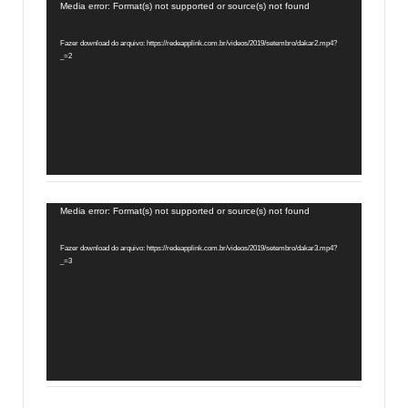
Tocador
Media error: Format(s) not supported or source(s) not found
de
Fazer download do arquivo: https://redeapplink.com.br/videos/2019/setembro/dakar2.mp4?
vídeo
_=2
Tocador
Media error: Format(s) not supported or source(s) not found
de
Fazer download do arquivo: https://redeapplink.com.br/videos/2019/setembro/dakar3.mp4?
vídeo
_=3