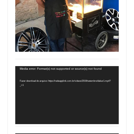
Tocador
Media error: Format(s) not supported or source(s) not found
de
Fazer download do arquivo: https://redeapplink.com.br/videos/2019/setembro/dakar1.mp4?
vídeo
_=1