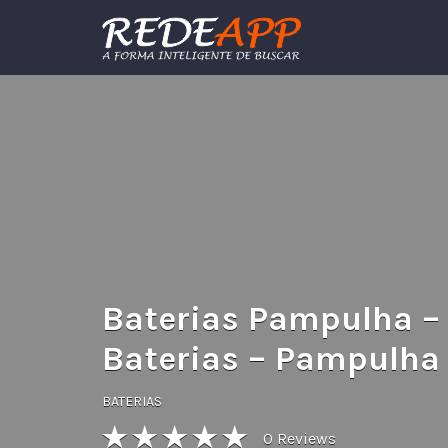
Procurar:
Baterias Pampulha 
Baterias – Pampulha
BATERIAS
0
Reviews