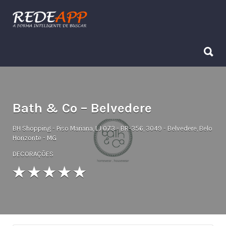
Procurar:
Procurar:
Bath & Co – Belvedere
BH Shopping - Piso Mariana, LJ 073 - BR-356, 3049 - Belvedere, Belo
Horizonte - MG
DECORAÇÕES