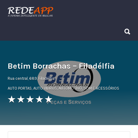
Procurar:
Procurar:
Betim Borrachas – Filadélfia
Rua central, 689, Filadélfia
AUTO PORTAS
,
AUTO VIDROS
,
AUTOMOTIVO
,
SOM E ACESSÓRIOS