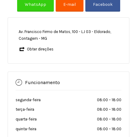
Av. Francisco Firmo de Matos, 100 - LJ 03 - Eldorado,
Contagem - MG
Obter direções
Funcionamento
segunda-feira
08:00
–
18:00
terça-feira
08:00
–
18:00
quarta-feira
08:00
–
18:00
quinta-feira
08:00
–
18:00