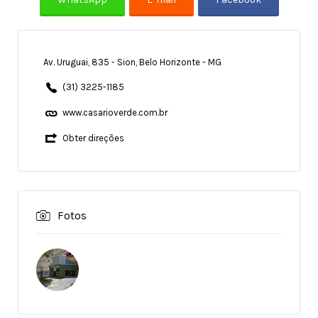
Av. Uruguai, 835 - Sion, Belo Horizonte - MG
(31) 3225-1185
www.casarioverde.com.br
Obter direções
Fotos