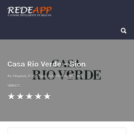
Procurar:
Procurar:
Casa Rio Verde – Sion
Av. Uruguai, 835 - Sion, Belo Horizonte - MG
VINHOS