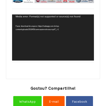
Tocador
Media error: Format(s) not supported or source(s) not found
de
Fazer download do arquivo: https://redeapp.com.br/wp-
vídeo
content/uploads/2019/05/centroautomotivose.mp4?_=1
Gostou? Compartilhe!