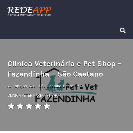
Procurar:
Procurar:
Clinica Veterinária e Pet Shop –
Fazendinha – São Caetano
Av. Tapajós, 629 - São Caetano, Betim - MG
CLÍNICA VETERINÁRIA
,
PET SHOP