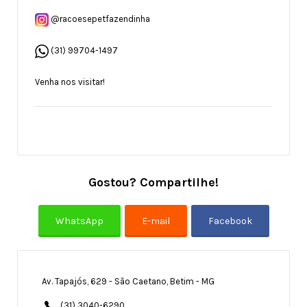
@racoesepetfazendinha
(31) 99704-1497
Venha nos visitar!
Gostou? Compartilhe!
Av. Tapajós, 629 - São Caetano, Betim - MG
(31) 3040-6290