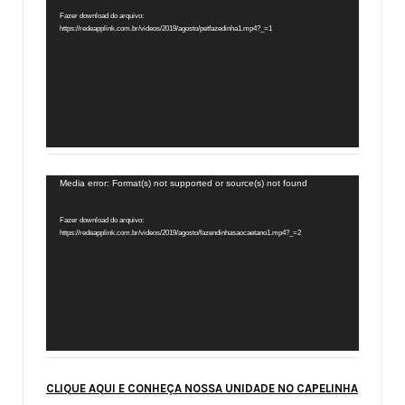
Fazer download do arquivo:
vídeo
https://redeapplink.com.br/videos/2019/agosto/petfazedinha1.mp4?_=1
Tocador
Media error: Format(s) not supported or source(s) not found
de
Fazer download do arquivo:
vídeo
https://redeapplink.com.br/videos/2019/agosto/fazendinhasaocaetano1.mp4?_=2
CLIQUE AQUI E CONHEÇA NOSSA UNIDADE NO CAPELINHA