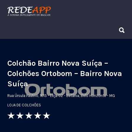
Procurar:
Procurar:
Colchão Bairro Nova Suíça –
Colchões Ortobom – Bairro Nova
Suíça
Rua Úrsula Paulino, 1615 - Loja 02 - Betânia, Belo Horizonte - MG
LOJA DE COLCHÕES