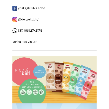
/Deligeli Silva Lobo
@deligeli_bh/
(31) 98927-2178
Venha nos visitar!