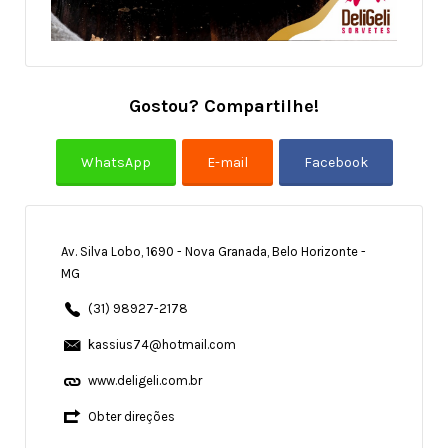
Gostou? Compartilhe!
Av. Silva Lobo, 1690 - Nova Granada, Belo Horizonte -
MG
(31) 98927-2178
kassius74@hotmail.com
www.deligeli.com.br
Obter direções