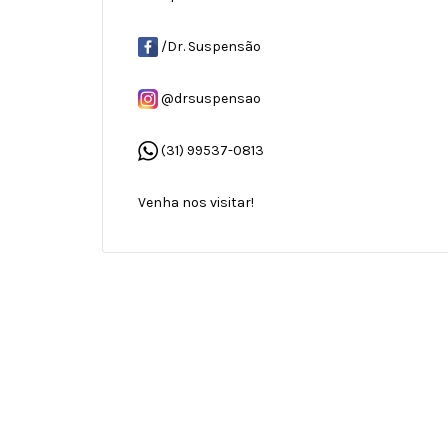
/Dr. Suspensão
@drsuspensao
(31) 99537-0813
Venha nos visitar!