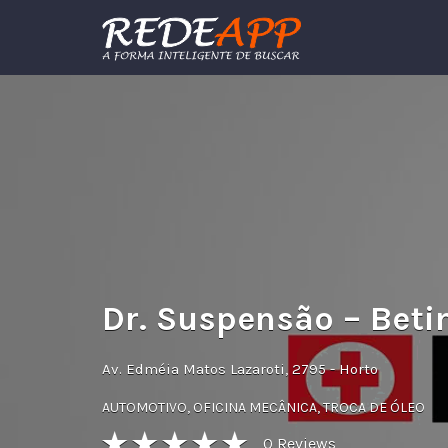
Procurar:
Dr. Suspensão – Bet
Av. Edméia Matos Lazaroti, 2795 - Horto
AUTOMOTIVO
,
OFICINA MECÂNICA
,
TROCA DE ÓLEO
0
Reviews