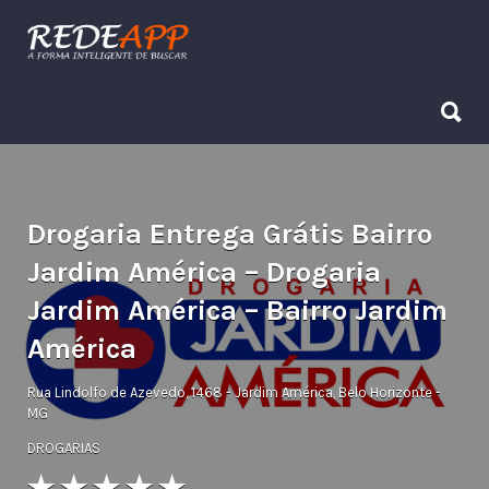
Procurar:
Procurar:
Drogaria Entrega Grátis Bairro
Jardim América – Drogaria
Jardim América – Bairro Jardim
América
Rua Lindolfo de Azevedo, 1468 - Jardim América, Belo Horizonte -
MG
DROGARIAS