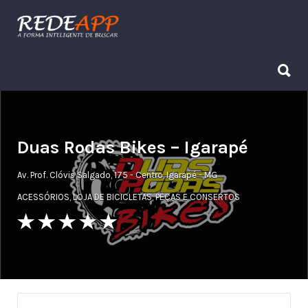
Procurar:
Procurar:
Duas Rodas Bikes – Igarapé
Av. Prof. Clóvis Salgado, 175 - Centro, Igarapé - MG
ACESSÓRIOS
,
LOJA DE BICICLETAS
,
PEÇAS E CONSERTOS