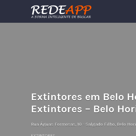
Procurar:
Extintores em Belo Ho
Extintores – Belo Hor
Rua Águas Formosas, 10 - Salgado Filho, Belo Hor
EXTINTORES