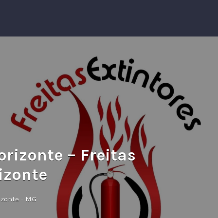
rizonte – Freitas
izonte
izonte - MG