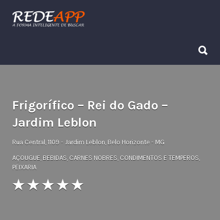
Procurar:
Procurar:
Frigorífico – Rei do Gado –
Jardim Leblon
Rua Central, 1109 - Jardim Leblon, Belo Horizonte - MG
AÇOUGUE
,
BEBIDAS
,
CARNES NOBRES
,
CONDIMENTOS E TEMPEROS
,
PEIXARIA