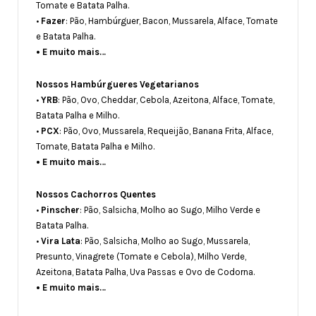
Tomate e Batata Palha.
•
Fazer
: Pão, Hambúrguer, Bacon, Mussarela, Alface, Tomate
e Batata Palha.
• E muito mais…
Nossos Hambúrgueres Vegetarianos
•
YRB
: Pão, Ovo, Cheddar, Cebola, Azeitona, Alface, Tomate,
Batata Palha e Milho.
•
PCX
: Pão, Ovo, Mussarela, Requeijão, Banana Frita, Alface,
Tomate, Batata Palha e Milho.
• E muito mais…
Nossos Cachorros Quentes
•
Pinscher
: Pão, Salsicha, Molho ao Sugo, Milho Verde e
Batata Palha.
•
Vira Lata
: Pão, Salsicha, Molho ao Sugo, Mussarela,
Presunto, Vinagrete (Tomate e Cebola), Milho Verde,
Azeitona, Batata Palha, Uva Passas e Ovo de Codorna.
• E muito mais…