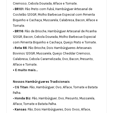
Cremoso, Cebola Dourada, Alface e Tomate.
•
BR101
: Pão Preto com Fubá, Hambúrguer Artesanal de
Costelão 120GR, Molho Barbecue Especial com Pimenta
Biquinho e Cachaça, Mussarela, Calabresa, Bacon, Alface e
Tomate.
•
BR116
: Pão de Brioche, Hambúrguer Artesanal de Picanha
120GR, Bacon, Cebola Dourada, Molho Barbecue Especial
com Pimenta Biquinho e Cachaça, Queijo Prato e Tomate.
•
Rota 66
: Pão Brioche, Dois Hambúrgueres Artesanais
Bovinos 120GR, Mussarela, Queijo Cheddar Cremoso,
Calabresa, Cebola Caramelizada, Ovo, Bacon, Presunto,
Alface e Tomate.
• E muito mais…
Nossos Hambúrgueres Tradicionais
•
CG Titan
: Pão, Hambúrguer, Ovo, Alface, Tomate e Batata
Palha.
•
Honda Biz
: Pão, Hambúrguer, Ovo, Presunto, Mussarela,
Alface, Tomate e Batata Palha.
•
Kansas
: Pão, Dois Hambúrgueres, Dois Ovos, Alface,