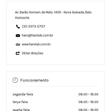
Av. Barão Homem de Melo, 1409 - Nova Granada, Belo
Horizonte
(31) 3373-5757
haro@harolub.com.br
www.harolub.com.br
Obter direções
Funcionamento
segunda-feira
08:00
–
18:00
terça-feira
08:00
–
18:00
quarta-feira
08:00
–
18:00