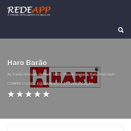
Procurar:
Procurar:
Haro Barão
Av. Barão Homem de Melo, 1409 - Nova Granada, Belo Horizonte
COMPRESSORES
,
EQUIPAMENTOS DE LUBRIFICAÇÃO