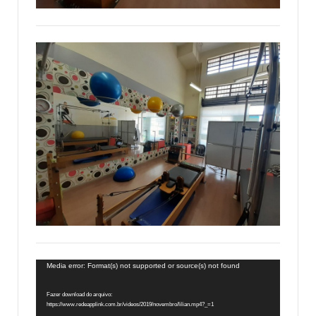
Tocador
Media error: Format(s) not supported or source(s) not found
de
Fazer download do arquivo:
vídeo
https://www.redeapplink.com.br/videos/2019/novembro/lilian.mp4?_=1