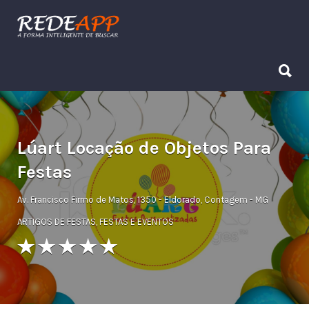
Procurar:
Procurar:
Lúart Locação de Objetos Para
Festas
Av. Francisco Firmo de Matos, 1350 - Eldorado, Contagem - MG
ARTIGOS DE FESTAS
,
FESTAS E EVENTOS