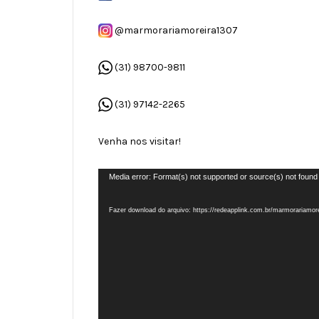
@marmorariamoreira1307
(31) 98700-9811
(31) 97142-2265
Venha nos visitar!
Tocador
Media error: Format(s) not supported or source(s) not found
de
Fazer download do arquivo: https://redeapplink.com.br/marmorariamo
vídeo