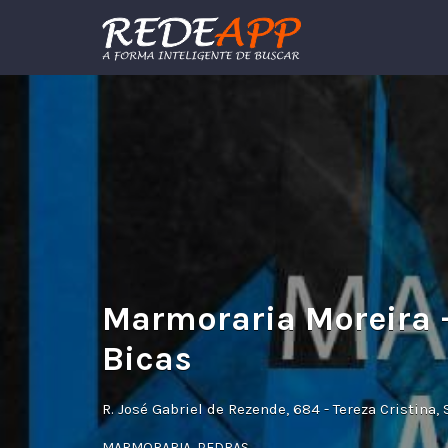
Procurar:
Marmoraria Moreira 
Bicas
R. José Gabriel de Rezende, 684 - Tereza Cristina
MARMORARIA
,
PEDRAS