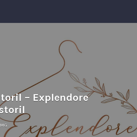
oril – Explendore
toril
- MG