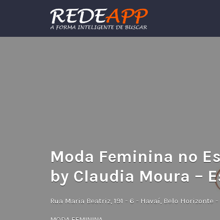
Procurar:
Moda Feminina no Est
by Claudia Moura – Es
Rua Maria Beatriz, 191 - 6 - Havaí, Belo Horizonte 
MODA FEMININA