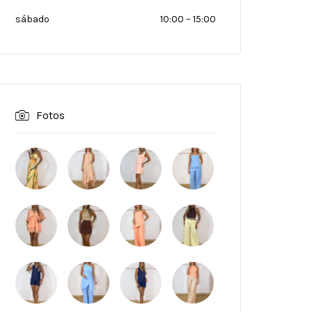
sábado
10:00
–
15:00
Fotos