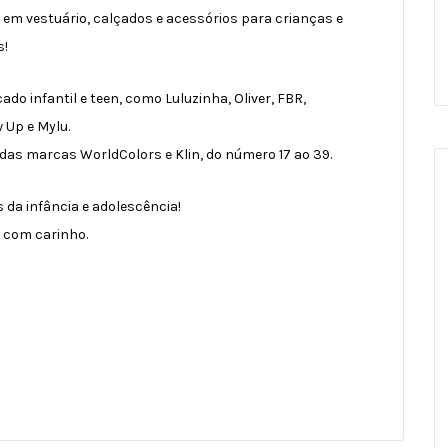
em vestuário, calçados e acessórios para crianças e
s!
 infantil e teen, como Luluzinha, Oliver, FBR,
w Up e Mylu.
das marcas WorldColors e Klin, do número 17 ao 39.
s da infância e adolescência!
 com carinho.