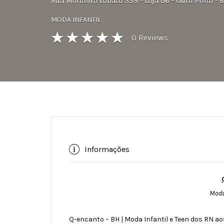
Rua Monteiro Lobato 339 - Loja 06 - Ouro Preto - 
MODA INFANTIL
0
Reviews
Informações
Moda 
Q-encanto – BH | Moda Infantil e Teen dos RN ao