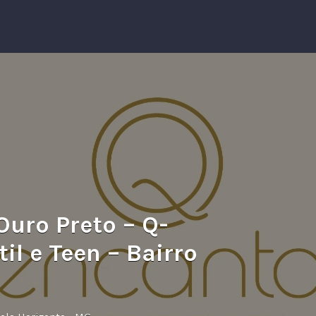
Ouro Preto – Q-
il e Teen – Bairro