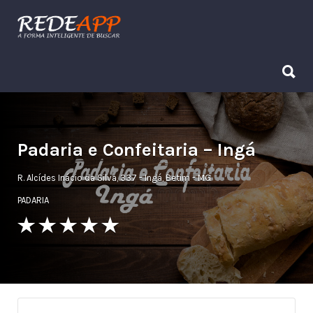
Procurar:
Procurar:
Padaria e Confeitaria – Ingá
R. Alcídes Inácio da Silva, 337 - Ingá, Betim - MG
PADARIA