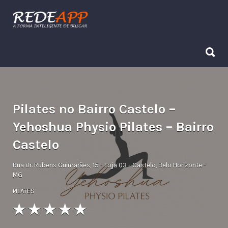
Procurar:
Procurar:
Pilates no Bairro Castelo –
Yehoshua Physio Pilates – Bairro
Castelo
Rua Dr. Rubens Guimarães, 15 - Loja 03 - Castelo, Belo Horizonte -
MG
PILATES