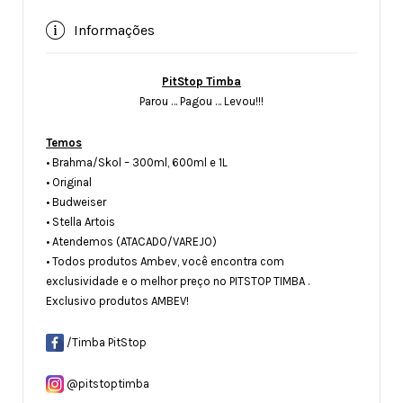
Informações
Pit
Stop
Timba
Parou … Pagou … Levou!!!
Temos
• Brahma/Skol – 300ml, 600ml e 1L
• Original
• Budweiser
• Stella Artois
• Atendemos (ATACADO/VAREJO)
• Todos produtos Ambev, você encontra com
exclusividade e o melhor preço no PITSTOP TIMBA .
Exclusivo produtos AMBEV!
/Timba PitStop
@pitstoptimba