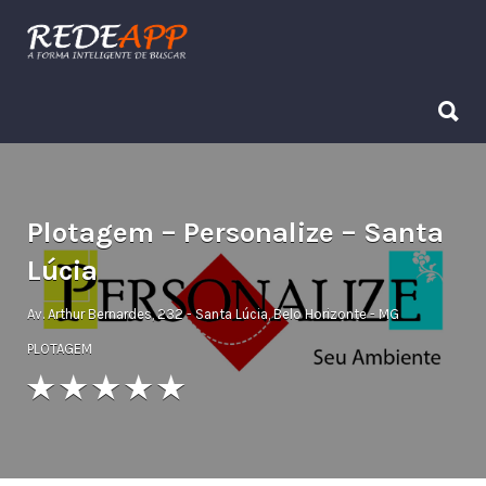
Procurar:
Procurar:
Plotagem – Personalize – Santa
Lúcia
Av. Arthur Bernardes, 232 - Santa Lúcia, Belo Horizonte - MG
PLOTAGEM