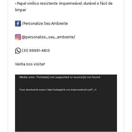
• Papel vinílico resistente: Impermeável, durável e fácil de
limpar
/Personalize Seu Ambiente
@personalize_seu_ambiente/
(31) 99991-4813
Venha nos visitar!
Tocador
Media error: Format(s) not supported or source(s) not found
de
vídeo
Fazer download do arquivo: https://redeapplink.com.br/personalize3.mp4?_=1