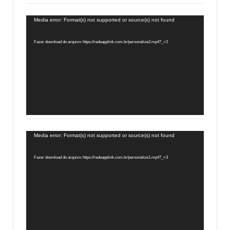
Tocador
Media error: Format(s) not supported or source(s) not found
de
vídeo
Fazer download do arquivo: https://redeapplink.com.br/personalize2.mp4?_=2
Tocador
Media error: Format(s) not supported or source(s) not found
de
vídeo
Fazer download do arquivo: https://redeapplink.com.br/personalize1.mp4?_=3