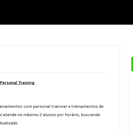
 Personal Training
treinamentos com personal trainner e treinamentos de
al atende no máximo 2 alunos por horário, buscando
dualizado.