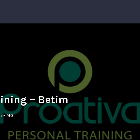
aining – Betim
im - MG